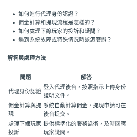
如何進行代理身份認證？
佣金計算和提現流程是怎樣的？
如何處理下線玩家的投訴和疑問？
遇到系統故障或特殊情況時該怎麼辦？
解答與處理方法
問題
解答
登入代理後台，按照指示上傳身份
代理身份認證
證明文件。
佣金計算與提
系統自動計算佣金，提現申請可在
現
後台提交。
處理下線玩家
提供標準化的服務話術，及時回應
投訴
玩家疑問。