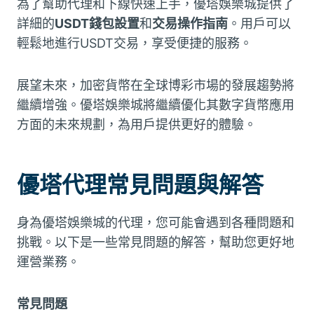
為了幫助代理和下線快速上手，優塔娛樂城提供了
詳細的
USDT錢包設置
和
交易操作指南
。用戶可以
輕鬆地進行USDT交易，享受便捷的服務。
展望未來，加密貨幣在全球博彩市場的發展趨勢將
繼續增強。優塔娛樂城將繼續優化其數字貨幣應用
方面的未來規劃，為用戶提供更好的體驗。
優塔代理常見問題與解答
身為優塔娛樂城的代理，您可能會遇到各種問題和
挑戰。以下是一些常見問題的解答，幫助您更好地
運營業務。
常見問題