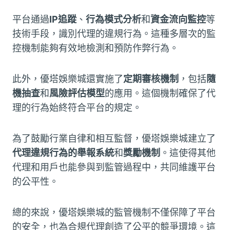
平台通過
IP追蹤
、
行為模式分析
和
資金流向監控
等
技術手段，識別代理的違規行為。這種多層次的監
控機制能夠有效地檢測和預防作弊行為。
此外，優塔娛樂城還實施了
定期審核機制
，包括
隨
機抽查
和
風險評估模型
的應用。這個機制確保了代
理的行為始終符合平台的規定。
為了鼓勵行業自律和相互監督，優塔娛樂城建立了
代理違規行為的舉報系統
和
獎勵機制
。這使得其他
代理和用戶也能參與到監管過程中，共同維護平台
的公平性。
總的來說，優塔娛樂城的監管機制不僅保障了平台
的安全，也為合規代理創造了公平的競爭環境。這