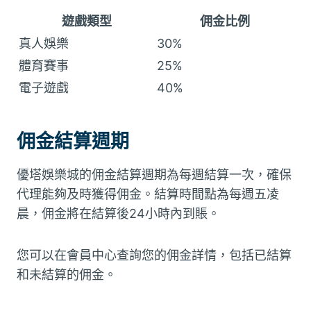
遊戲類型
佣金比例
真人娛樂
30%
體育賽事
25%
電子遊戲
40%
佣金結算週期
優塔娛樂城的佣金結算週期為每週結算一次，確保
代理能夠及時獲得佣金。結算時間點為每週五凌
晨，佣金將在結算後24小時內到賬。
您可以在會員中心查詢您的佣金詳情，包括已結算
和未結算的佣金。