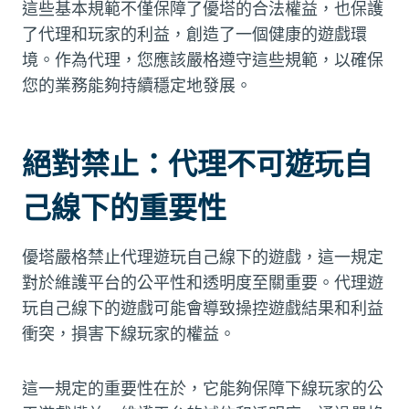
這些基本規範不僅保障了優塔的合法權益，也保護
了代理和玩家的利益，創造了一個健康的遊戲環
境。作為代理，您應該嚴格遵守這些規範，以確保
您的業務能夠持續穩定地發展。
絕對禁止：代理不可遊玩自
己線下的重要性
優塔嚴格禁止代理遊玩自己線下的遊戲，這一規定
對於維護平台的公平性和透明度至關重要。代理遊
玩自己線下的遊戲可能會導致操控遊戲結果和利益
衝突，損害下線玩家的權益。
這一規定的重要性在於，它能夠保障下線玩家的公