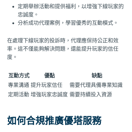
定期舉辦活動和提供福利，以增強下線玩家的
忠誠度。
分析成功代理案例，學習優秀的互動模式。
在處理下線玩家的投訴時，代理應保持公正和效
率。這不僅能夠解決問題，還能提升玩家的信任
度。
互動方式
優點
缺點
專業溝通
提升玩家信任
需要代理具備專業知識
定期活動
增強玩家忠誠度
需要持續投入資源
如何合規推廣優塔服務