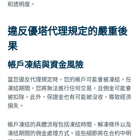
和透明度。
違反優塔代理規定的嚴重後
果
帳戶凍結與資金風險
當您違反代理規定時，您的帳戶可能會被凍結。在
凍結期間，您將無法進行任何交易，且佣金可能會
被扣除。此外，保證金也有可能被沒收，導致經濟
損失。
帳戶凍結的具體流程包括凍結時間、解凍條件以及
凍結期間的佣金處理方式。這些細節將在合約中明