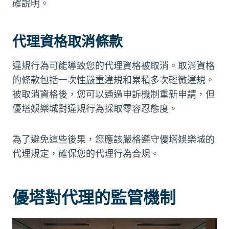
確說明。
代理資格取消條款
違規行為可能導致您的代理資格被取消。取消資格
的條款包括一次性嚴重違規和累積多次輕微違規。
被取消資格後，您可以通過申訴機制重新申請，但
優塔娛樂城對違規行為採取零容忍態度。
為了避免這些後果，您應該嚴格遵守優塔娛樂城的
代理規定，確保您的代理行為合規。
優塔對代理的監管機制