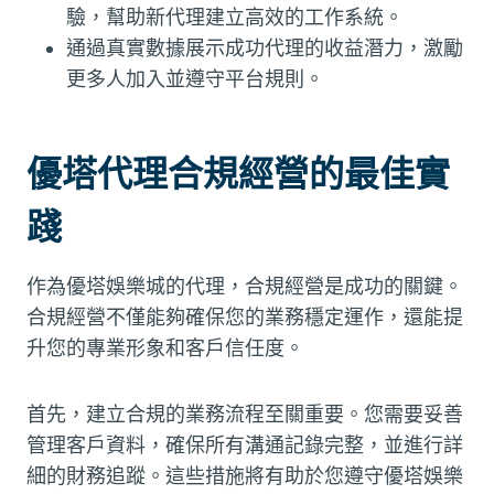
驗，幫助新代理建立高效的工作系統。
通過真實數據展示成功代理的收益潛力，激勵
更多人加入並遵守平台規則。
優塔代理合規經營的最佳實
踐
作為優塔娛樂城的代理，合規經營是成功的關鍵。
合規經營不僅能夠確保您的業務穩定運作，還能提
升您的專業形象和客戶信任度。
首先，建立合規的業務流程至關重要。您需要妥善
管理客戶資料，確保所有溝通記錄完整，並進行詳
細的財務追蹤。這些措施將有助於您遵守優塔娛樂