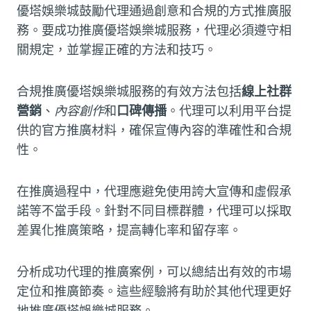
優塔娛樂城鼓勵代理通過創意和合規的方式推廣服
務。要成功推廣優塔娛樂城服務，代理必須遵守相
關規定，並掌握正確的方法和技巧。
合規推廣優塔娛樂城服務的有效方法包括
線上社群
營銷
、
內容創作
和
口碑傳播
。代理可以利用平台提
供的官方推廣材料，確保宣傳內容的準確性和合規
性。
在推廣過程中，代理應避免使用誇大宣傳和虛假承
諾等不當手段。針對不同目標群體，代理可以採取
差異化推廣策略，提高轉化率和留存率。
分析成功代理的推廣案例，可以總結出有效的市場
定位和推廣節奏。這些經驗將有助於其他代理更好
地推廣優塔娛樂城服務。