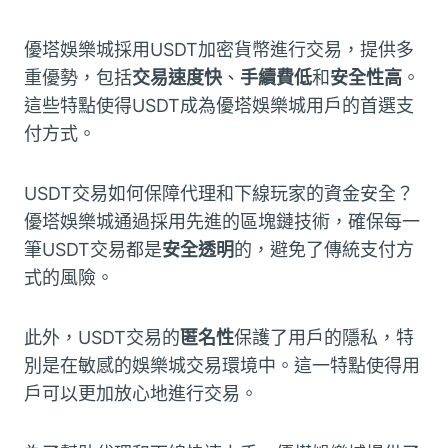
優塔娛樂城採用USDT加密貨幣進行交易，提供多
重優勢，包括
交易速度快
、
手續費低
和
安全性高
。
這些特點使得USDT成為優塔娛樂城用戶的首選支
付方式。
USDT交易如何保障代理和下線玩家的資金安全？
優塔娛樂城通過採用先進的區塊鏈技術，確保每一
筆USDT交易都是
安全透明
的，避免了傳統支付方
式的風險。
此外，USDT交易的
匿名性
保護了用戶的隱私，特
別是在敏感的娛樂城交易環境中。這一特點使得用
戶可以更加放心地進行交易。