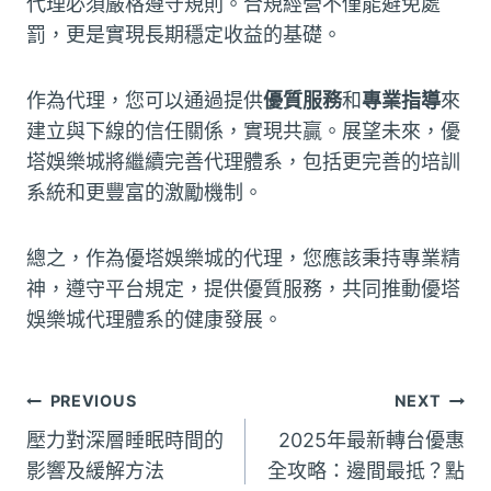
代理必須嚴格遵守規則。合規經營不僅能避免處
罰，更是實現長期穩定收益的基礎。
作為代理，您可以通過提供
優質服務
和
專業指導
來
建立與下線的信任關係，實現共贏。展望未來，優
塔娛樂城將繼續完善代理體系，包括更完善的培訓
系統和更豐富的激勵機制。
總之，作為優塔娛樂城的代理，您應該秉持專業精
神，遵守平台規定，提供優質服務，共同推動優塔
娛樂城代理體系的健康發展。
文
PREVIOUS
NEXT
壓力對深層睡眠時間的
2025年最新轉台優惠
章
影響及緩解方法
全攻略：邊間最抵？點