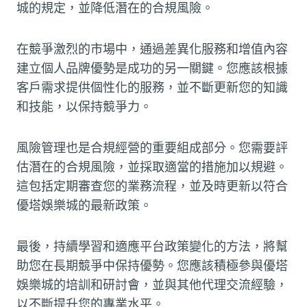
城的規定，並降低潛在的合規風險。
在競爭激烈的市場中，通過差異化服務和增值內容
建立個人品牌優勢是成功的另一關鍵。您應該根據
客戶需求提供個性化的服務，並不斷更新您的知識
和技能，以保持競爭力。
風險管理也是合規經營的重要組成部分。您需要評
估潛在的合規風險，並採取適當的措施加以規避。
這包括定期審查您的業務流程，並及時更新以符合
優塔娛樂城的最新政策。
最後，持續學習和適應平台政策變化的方法，將幫
助您在長期競爭中保持優勢。您應該積極參與優塔
娛樂城的培訓和研討會，並與其他代理交流經驗，
以不斷提升您的專業水平。