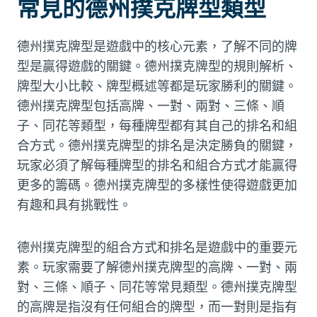
常見的德州撲克牌型類型
德州撲克牌型是遊戲中的核心元素，了解不同的牌
型是贏得遊戲的關鍵。德州撲克牌型的規則解析、
牌型大小比較、牌型概述等都是玩家勝利的關鍵。
德州撲克牌型包括高牌、一對、兩對、三條、順
子、同花等類型，每種牌型都有其自己的排名和組
合方式。德州撲克牌型的排名是決定勝負的關鍵，
玩家必須了解每種牌型的排名和組合方式才能贏得
更多的籌碼。德州撲克牌型的多樣性使得遊戲更加
有趣和具有挑戰性。
德州撲克牌型的組合方式和排名是遊戲中的重要元
素。玩家需要了解德州撲克牌型的高牌、一對、兩
對、三條、順子、同花等常見類型。德州撲克牌型
的高牌是指沒有任何組合的牌型，而一對則是指有