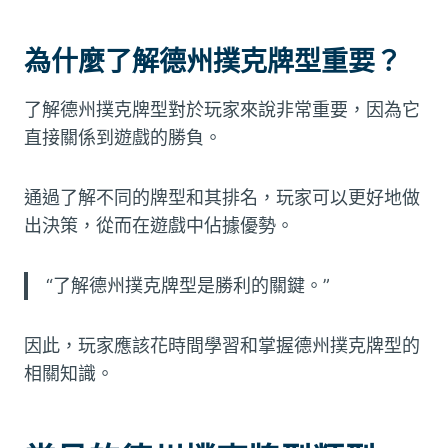
為什麼了解德州撲克牌型重要？
了解德州撲克牌型對於玩家來說非常重要，因為它
直接關係到遊戲的勝負。
通過了解不同的牌型和其排名，玩家可以更好地做
出決策，從而在遊戲中佔據優勢。
“了解德州撲克牌型是勝利的關鍵。”
因此，玩家應該花時間學習和掌握德州撲克牌型的
相關知識。