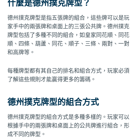
什麼是德州撲克牌型？
德州撲克牌型是指五張牌的組合，這些牌可以是玩
家手中的兩張牌和桌面上的三張公共牌。德州撲克
牌型包括了多種不同的組合，如皇家同花順、同花
順、四條、葫蘆、同花、順子、三條、兩對、一對
和高牌等。
每種牌型都有其自己的排名和組合方式，玩家必須
了解這些規則才能贏得更多的籌碼。
德州撲克牌型的組合方式
德州撲克牌型的組合方式是多種多樣的。玩家可以
根據手中的兩張牌和桌面上的公共牌進行組合，形
成不同的牌型。