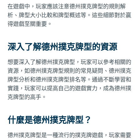
在遊戲中，玩家應該注意德州撲克牌型的規則解
析、牌型大小比較和牌型概述等。這些細節對於贏
得遊戲至關重要。
深入了解德州撲克牌型的資源
想要深入了解德州撲克牌型，玩家可以參考相關的
資源，如德州撲克牌型規則的常見疑問、德州撲克
牌型分析和德州撲克牌型排名等。通過不斷學習和
實踐，玩家可以提高自己的遊戲實力，成為德州撲
克牌型的高手。
什麼是德州撲克牌型？
德州撲克牌型是一種流行的撲克牌遊戲，玩家需要