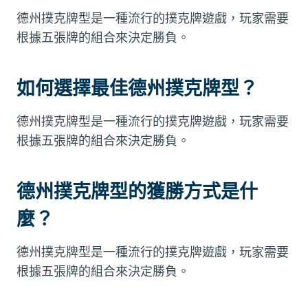
德州撲克牌型是一種流行的撲克牌遊戲，玩家需要
根據五張牌的組合來決定勝負。
如何選擇最佳德州撲克牌型？
德州撲克牌型是一種流行的撲克牌遊戲，玩家需要
根據五張牌的組合來決定勝負。
德州撲克牌型的獲勝方式是什
麼？
德州撲克牌型是一種流行的撲克牌遊戲，玩家需要
根據五張牌的組合來決定勝負。