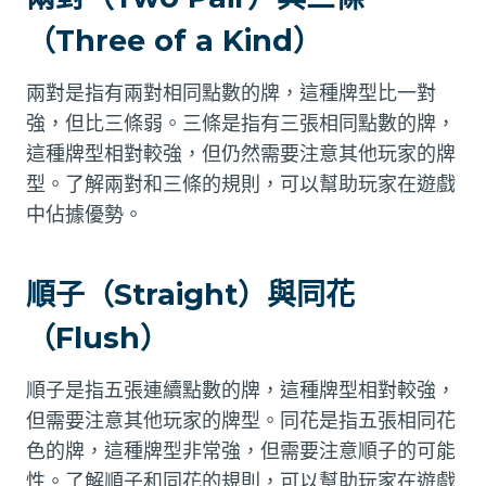
（Three of a Kind）
兩對是指有兩對相同點數的牌，這種牌型比一對
強，但比三條弱。三條是指有三張相同點數的牌，
這種牌型相對較強，但仍然需要注意其他玩家的牌
型。了解兩對和三條的規則，可以幫助玩家在遊戲
中佔據優勢。
順子（Straight）與同花
（Flush）
順子是指五張連續點數的牌，這種牌型相對較強，
但需要注意其他玩家的牌型。同花是指五張相同花
色的牌，這種牌型非常強，但需要注意順子的可能
性。了解順子和同花的規則，可以幫助玩家在遊戲