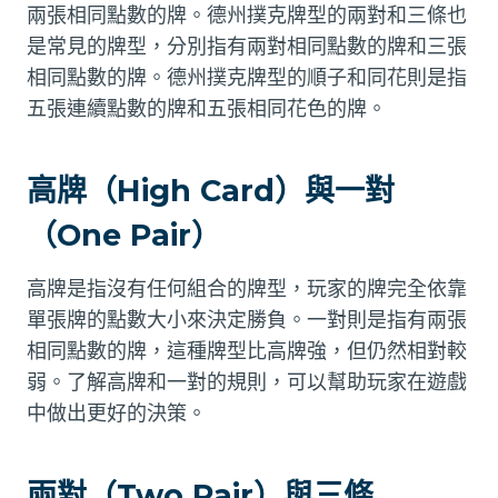
兩張相同點數的牌。德州撲克牌型的兩對和三條也
是常見的牌型，分別指有兩對相同點數的牌和三張
相同點數的牌。德州撲克牌型的順子和同花則是指
五張連續點數的牌和五張相同花色的牌。
高牌（High Card）與一對
（One Pair）
高牌是指沒有任何組合的牌型，玩家的牌完全依靠
單張牌的點數大小來決定勝負。一對則是指有兩張
相同點數的牌，這種牌型比高牌強，但仍然相對較
弱。了解高牌和一對的規則，可以幫助玩家在遊戲
中做出更好的決策。
兩對（Two Pair）與三條