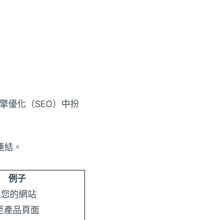
引擎優化（SEO）中扮
連結。
例子
至您的網站
至產品頁面