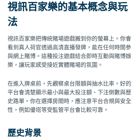
視訊百家樂的基本概念與玩
法
視訊百家樂把傳統賭場遊戲搬到你的螢幕上。你會
看到真人荷官透過高清直播發牌，能在任何時間參
與網上賭博。這種投注遊戲結合即時互動與賭博娛
樂，讓玩家感受接近實體賭場的氛圍。
在進入牌桌前，先觀察桌台限額與抽水比率。好的
平台會清楚顯示最小與最大投注額、下注倒數與歷
史路單。你在選擇房間時，應注意平台合規與安全
性，例如優塔等受監管平台會比較可靠。
歷史背景