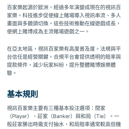
百家樂起源於歐洲，經過多年演變成現在的視訊百
家樂。科技進步促使線上賭場導入視訊串流、多人
畫面與多鏡頭切換。這些技術推動在線遊戲成長，
使網上賭博成為主流賭場遊戲之一。
在亞太地區，視訊百家樂有高度普及度。法規與平
台信任是經營關鍵。合規平台會提供透明的賠率與
提款條件，減少玩家糾紛，提升整體賭博娛樂體
驗。
基本規則
視訊百家樂主要有三種基本投注選項：閒家
（Player）、莊家（Banker）與和局（Tie）。一
般莊家勝出時需支付抽水，和局賠率通常較高但機