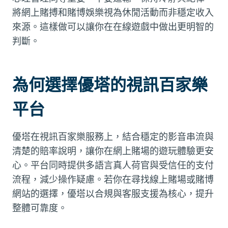
將網上賭搏和賭博娛樂視為休閒活動而非穩定收入
來源。這樣做可以讓你在在線遊戲中做出更明智的
判斷。
為何選擇優塔的視訊百家樂
平台
優塔在視訊百家樂服務上，結合穩定的影音串流與
清楚的賠率說明，讓你在網上賭場的遊玩體驗更安
心。平台同時提供多語言真人荷官與受信任的支付
流程，減少操作疑慮。若你在尋找線上賭場或賭博
網站的選擇，優塔以合規與客服支援為核心，提升
整體可靠度。