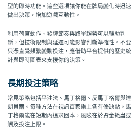
型的即時功能。這些選項讓你能在牌局變化時迅速
做出決策，增加遊戲互動性。
利用荷官動作、發牌節奏與路單趨勢可以輔助判
斷，但技術限制與延遲可能影響判斷準確性。不要
只憑直覺頻繁變動投注，應借助平台提供的歷史統
計與即時圖表來支援你的決策。
長期投注策略
常見策略包括平注法、馬丁格爾、反馬丁格爾與達
朗貝爾。每種方法在視訊百家樂上各有優缺點。馬
丁格爾能在短期內追求回本，風險在於資金耗盡或
觸及投注上限。