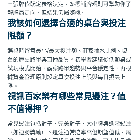
三張牌依既定表格決定。熟悉補牌規則可幫助你了
解牌局走向，但結果仍屬隨機。
我該如何選擇合適的桌台與投注
限額？
選桌時留意最小/最大投注額、莊家抽水比例、桌
台的歷史路單與直播品質。初學者建議從低額桌或
試玩模式開始，觀察路單趨勢與平台穩定性，再根
據資金管理原則設定單次投注上限與每日損失上
限。
視訊百家樂有哪些常見邊注？值
不值得押？
常見邊注包括對子、完美對子、大小牌與進階邊注
（如連勝獎勵）。邊注通常賠率高但期望值低、風