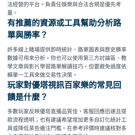
法經營的平台。負責任娛樂與合法合規是優先考
量。
有推薦的資源或工具幫助分析路
單與勝率？
許多線上賭場提供即時統計、路單圖表與歷史勝率
數據可用來分析。你也可以使用第三方討論區、教
學文章與影片學習路單解讀技巧，但要避免過度依
賴單一工具來做交易性決策。
玩家對優塔視訊百家樂的常見回
饋是什麼？
多數玩家反映優塔直播品質佳、客服回應迅速且提
款流程透明；也有建議希望增加更多自訂化統計工
具或降低某些邊注門檻。在參考評價時建議核對多