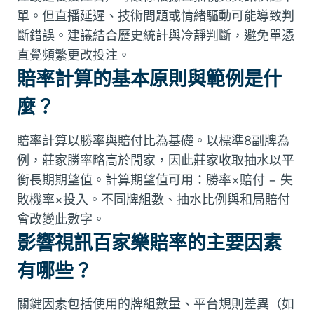
單。但直播延遲、技術問題或情緒驅動可能導致判
斷錯誤。建議結合歷史統計與冷靜判斷，避免單憑
直覺頻繁更改投注。
賠率計算的基本原則與範例是什
麼？
賠率計算以勝率與賠付比為基礎。以標準8副牌為
例，莊家勝率略高於閒家，因此莊家收取抽水以平
衡長期期望值。計算期望值可用：勝率×賠付 − 失
敗機率×投入。不同牌組數、抽水比例與和局賠付
會改變此數字。
影響視訊百家樂賠率的主要因素
有哪些？
關鍵因素包括使用的牌組數量、平台規則差異（如