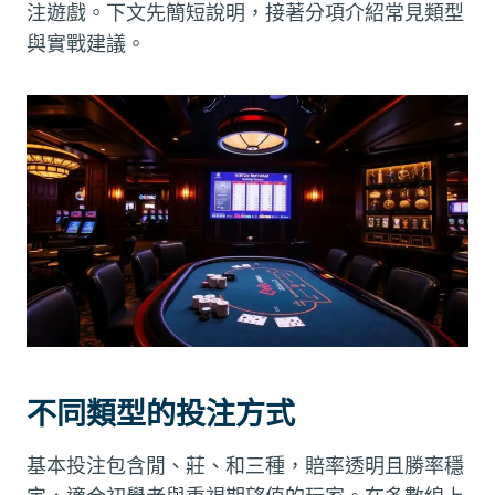
注遊戲。下文先簡短說明，接著分項介紹常見類型
與實戰建議。
不同類型的投注方式
基本投注包含閒、莊、和三種，賠率透明且勝率穩