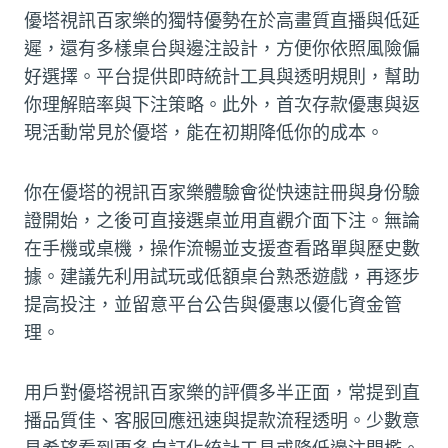
優塔視訊百家樂的獨特優勢在於高畫質直播與低延
遲，還有多樣桌台與邊注設計，方便你依照風險偏
好選擇。平台提供即時統計工具與透明規則，幫助
你理解賠率與下注策略。此外，首次存款優惠與返
現活動常見於優塔，能在初期降低你的成本。
你在優塔的視訊百家樂體驗會從快速註冊與身份驗
證開始，之後可直接選桌並用直觀介面下注。無論
在手機或桌機，操作流暢並支援查看路單與歷史數
據。建議先利用試玩或低額桌台熟悉遊戲，再逐步
提高投注，並留意平台公告與優惠以優化資金管
理。
用戶對優塔視訊百家樂的評價多半正面，常提到直
播品質佳、客服回應迅速與提款流程透明。少數意