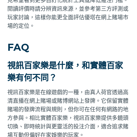
見希望看到更多自訂化統計工具或降低邊注門檻。
閱讀評價時請分辨資訊來源，並參考第三方評測或
玩家討論，這樣你能更全面評估優塔在網上賭場市
場的定位。
FAQ
視訊百家樂是什麼，和實體百家
樂有何不同？
視訊百家樂是在線遊戲的一種，由真人荷官透過高
清直播在網上賭場或賭博網站上發牌。它保留實體
賭場的發牌流程與規則，但你可在任何有網路的地
方參與。相比實體百家樂，視訊百家樂提供多鏡頭
切換、即時統計與更靈活的投注介面，適合追求賭
場互動但偏好在家娛樂的玩家。