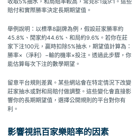
收取5%抽水，和局賠率較高，常見8:1或9:1。這些
賠付和實際勝率決定長期期望值。
舉例說明：以標準8副牌為例，假設莊家勝率約
45.8%、閒家約44.6%、和局約9.6%。若你在莊
家下注100元，贏時扣除5%抽水，期望值計算為：
勝率×（淨利）−輸的機率×投注。透過此步驟，你
能估算每次下注的數學期望。
留意平台規則差異。某些網站會在特定情況下改變
莊家抽水或對和局賠付做調整。這些變化會直接影
響你的長期期望值，選擇公開規則的平台對你有
利。
影響視訊百家樂賠率的因素