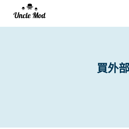
Skip
to
content
買外部