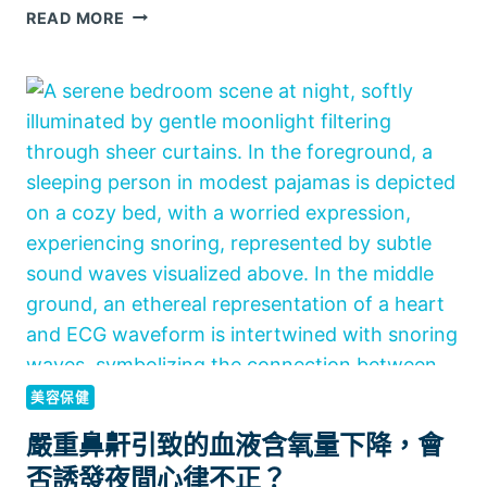
香
READ MORE
港
旅
行
用
CPAP
機
租
借
服
務
美容保健
嚴重鼻鼾引致的血液含氧量下降，會
否誘發夜間心律不正？