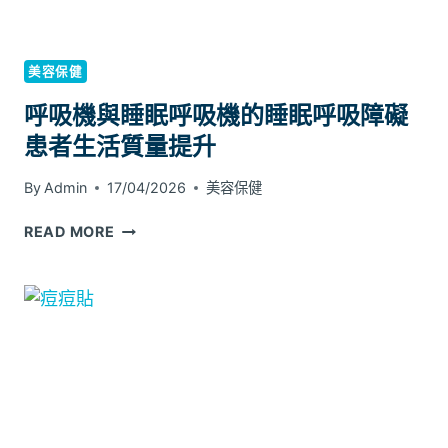
究
與
發
美容保健
展
呼吸機與睡眠呼吸機的睡眠呼吸障礙
趨
勢
患者生活質量提升
By
Admin
17/04/2026
美容保健
呼
READ MORE
吸
機
與
睡
眠
呼
吸
機
的