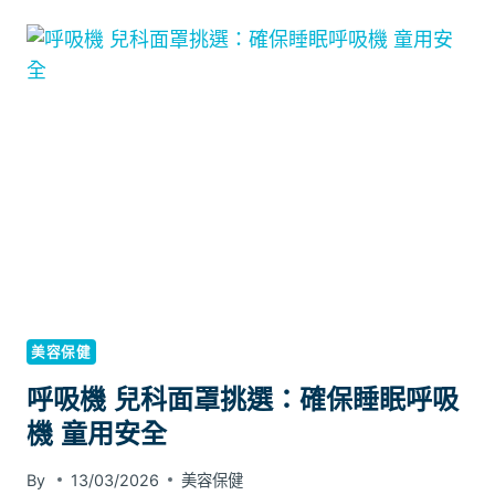
情
在
緒？
牙
科
診
所
進
行
植
牙
手
術
的
標
準
美容保健
步
呼吸機 兒科面罩挑選：確保睡眠呼吸
驟
機 童用安全
By
13/03/2026
美容保健