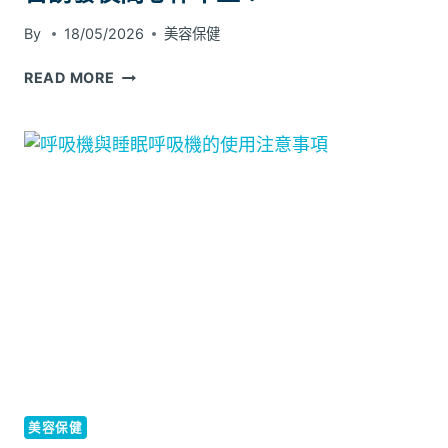
By
18/05/2026
美容保健
嚴
READ MORE
重
鼻
鼾
引
致
的
血
液
含
氧
量
下
降，
會
否
美容保健
誘