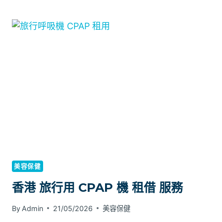
何
評
估
專
業
牙
貼
的
色
彩
遮
蓋
效
果？
美容保健
香港 旅行用 CPAP 機 租借 服務
By
Admin
21/05/2026
美容保健