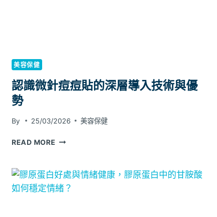
睡
眠
呼
吸
障
礙
美容保健
患
認識微針痘痘貼的深層導入技術與優
者
生
勢
活
質
By
25/03/2026
美容保健
量
提
認
READ MORE
升
識
微
針
痘
痘
貼