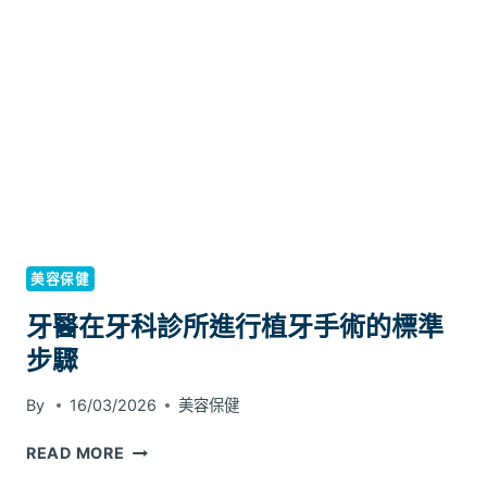
處
與
情
緒
健
康，
膠
原
蛋
白
中
美容保健
的
牙醫在牙科診所進行植牙手術的標準
甘
胺
步驟
酸
如
By
16/03/2026
美容保健
何
穩
牙
READ MORE
定
醫