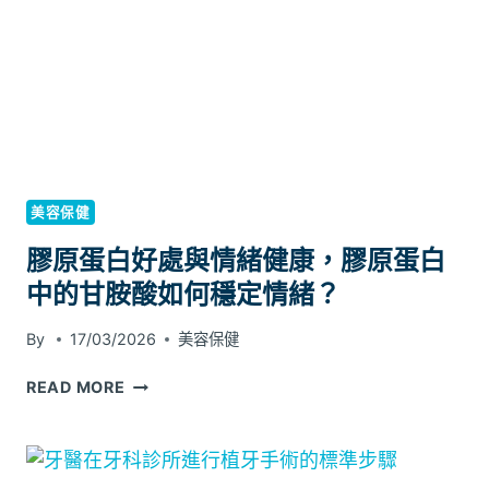
的
深
層
導
入
技
術
與
優
美容保健
勢
膠原蛋白好處與情緒健康，膠原蛋白
中的甘胺酸如何穩定情緒？
By
17/03/2026
美容保健
膠
READ MORE
原
蛋
白
好