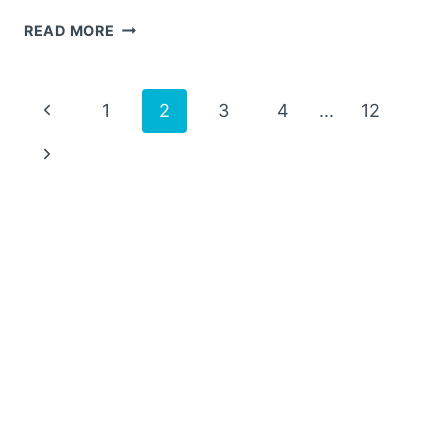
呼
READ MORE
吸
機
兒
Page
Previous
1
2
3
4
...
12
科
面
Page
navigation
Next
罩
挑
Page
選：
確
保
睡
眠
呼
吸
機
童
用
安