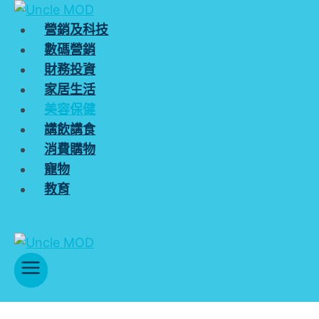
Skip
to
營銷及科技
content
數碼營銷
財務投資
家居生活
美容保健
講飲講食
消費購物
寵物
教育