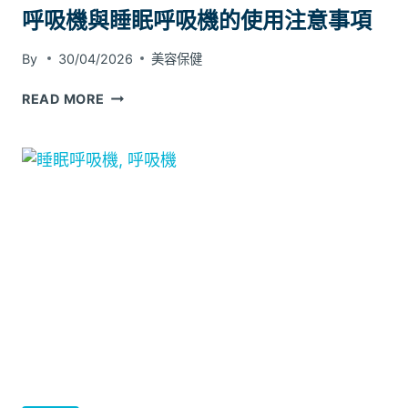
呼吸機與睡眠呼吸機的使用注意事項
發
夜
間
By
30/04/2026
美容保健
心
呼
READ MORE
律
吸
不
機
正？
與
睡
眠
呼
吸
機
的
使
用
注
意
事