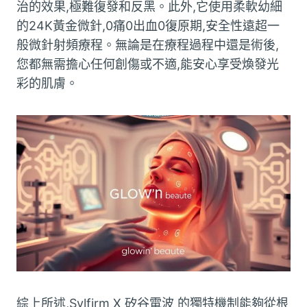
治的效果,極難復發和反黑。此外,它使用柔軟幼細
的24K黃金微針,0痛0出血0復原期,安全性遠超一
般微針射頻療程。無論是在療程過程中還是術後,
您都無需擔心任何創傷或不適,能安心享受煥發光
彩的肌膚。
綜上所述,
Sylfirm X 矽谷電波
的獨特機制能夠從根