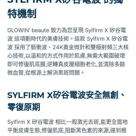
特機制
GLOWIN’ beaute 致力為您呈現
Sylfirm X 矽谷電
波
這項劃時代的美膚技術。這款
Sylfirm X 矽谷電
波
採用了脈衝波、24K黃金微針和雙極射頻三大核
心技術,以溫和的方式作用於肌膚,無需大範圍破壞
即可修復肌底膜,逆轉真皮層細胞老化,並清除多餘
微血管,從根源上解決黑斑問題。
SYLFIRM X矽谷電波安全無創、
零復原期
Sylfirm X 矽谷電波
相比一般激光去斑,能更全面地
平衡皮膚生態,修復肌底,阻斷黑色素的來源,達到根