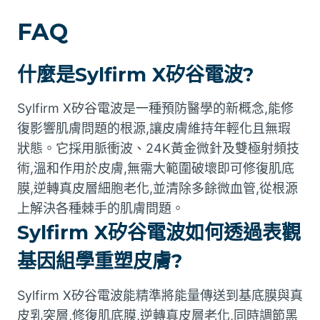
FAQ
什麼是Sylfirm X矽谷電波?
Sylfirm X矽谷電波是一種預防醫學的新概念,能修
復影響肌膚問題的根源,讓皮膚維持年輕化且無瑕
狀態。它採用脈衝波、24K黃金微針及雙極射頻技
術,溫和作用於皮膚,無需大範圍破壞即可修復肌底
膜,逆轉真皮層細胞老化,並清除多餘微血管,從根源
上解決各種棘手的肌膚問題。
Sylfirm X矽谷電波如何透過表觀
基因組學重塑皮膚?
Sylfirm X矽谷電波能精準將能量傳送到基底膜與真
皮乳突層,修復肌底膜,逆轉真皮層老化,同時調節黑