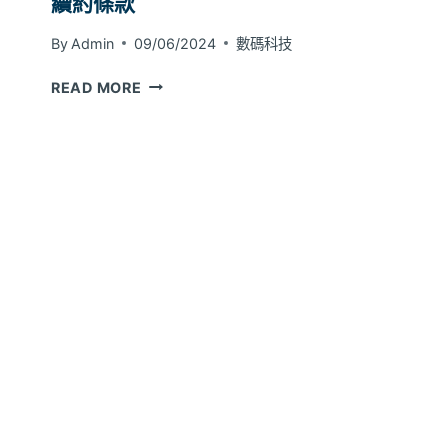
續約條款
By
Admin
09/06/2024
數碼科技
寬
READ MORE
頻
比
較：
5G
與
傳
統
寬
頻
的
續
約
條
款